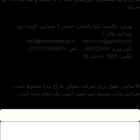
می‌کند.
تهران، حکیمیه، بلواربابائیان، خیابان 5 شیدایی، کوچه دوم
شمالی، پلاک 7
info@mediadesign.ir
mdcc.co@gmail.com
تلفن ویژه: 2805[021]
تلفن: 77348875[021]
فکس: 2805 [داخلی 6]
© تمامی حقوق برای شرکت مشاور طراح مدیا محفوظ است.
طراحی سایت توسط امیرحسین امینی پناه انجام شده است.